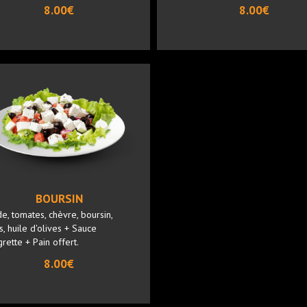
8.00€
8.00€
BOURSIN
e, tomates, chèvre, boursin,
s, huile d'olives + Sauce
grette + Pain offert.
8.00€