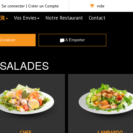
Se connecter
|
Créer un Compte
vide
ER
Vos Envies
Notre Restaurant
Contact
Livraison
A Emporter
SALADES
CHEF
LAMBARDO