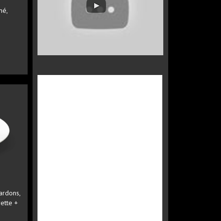
mé,
ardons,
ette +