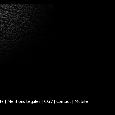
té
|
Mentions Légales
|
C.G.V
|
Contact
|
Mobile