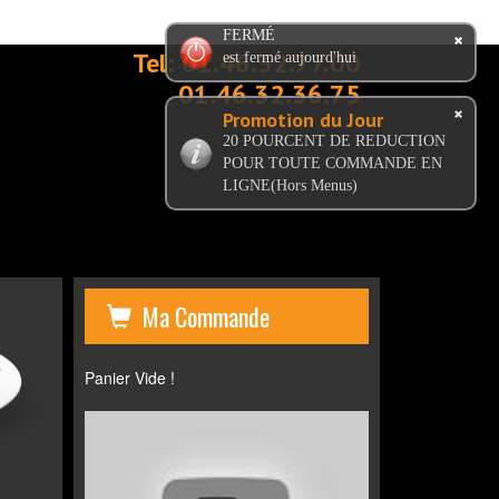
FERMÉ
Tel:
01.46.32.77.00
est fermé aujourd'hui
01.46.32.36.75
Promotion du Jour
20 POURCENT DE REDUCTION
POUR TOUTE COMMANDE EN
LIGNE(Hors Menus)
Ma Commande
Panier Vide !