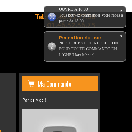
OUVRE À 18:00
Tel:
01.46.32.77.00
Vous pouvez commander votre repas à
partir de 18:00
01.46.32.36.75
Promotion du Jour
20 POURCENT DE REDUCTION
POUR TOUTE COMMANDE EN
LIGNE(Hors Menus)
Ma Commande
Panier Vide !
L