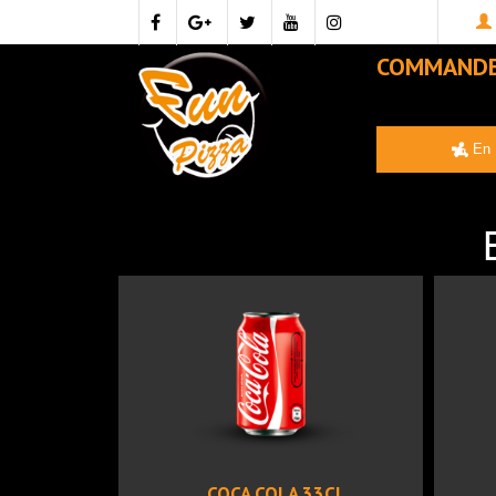
COMMAND
En 
COCA COLA 33CL