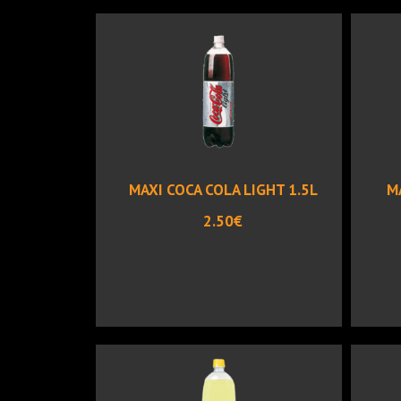
MAXI COCA COLA LIGHT 1.5L
M
2.50€