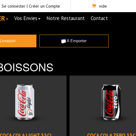
Se connecter
|
Créer un Compte
vide
ER
Vos Envies
Notre Restaurant
Contact
Livraison
A Emporter
BOISSONS
COCA COLA LIGHT 33CL
COCA COLA ZERO 33C