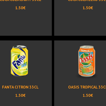
1.50€
1.50€
FANTA CITRON 33CL
OASIS TROPICAL 33C
1.50€
1.50€