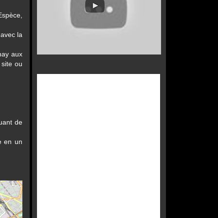
Espèce,
 avec la
nay aux
site ou
nuant de
e en un