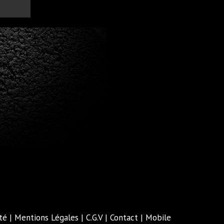
té
|
Mentions Légales
|
C.G.V
|
Contact
|
Mobile