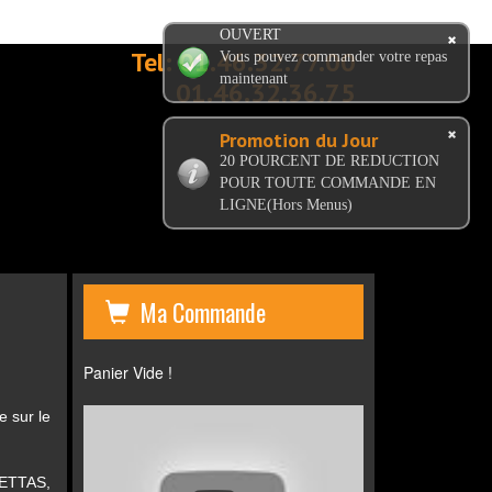
OUVERT
Tel:
01.46.32.77.00
Vous pouvez commander votre repas
maintenant
01.46.32.36.75
Promotion du Jour
20 POURCENT DE REDUCTION
POUR TOUTE COMMANDE EN
LIGNE(Hors Menus)
Ma Commande
Panier Vide !
e sur le
ETTAS,