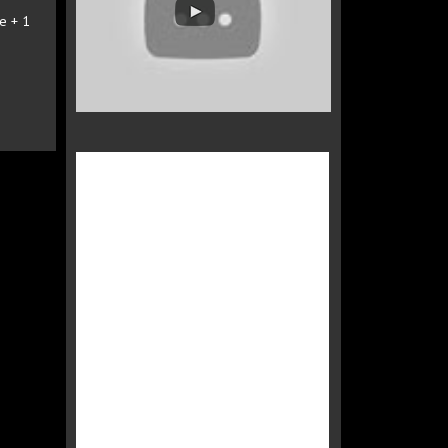
e + 1