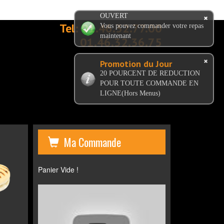
OUVERT
Tel:
01.46.32.77.00
Vous pouvez commander votre repas
maintenant
01.46.32.36.75
Promotion du Jour
20 POURCENT DE REDUCTION
POUR TOUTE COMMANDE EN
LIGNE(Hors Menus)
Ma Commande
Panier Vide !