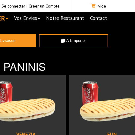
Se connecter
|
Créer un Compte
vide
ER
Vos Envies
Notre Restaurant
Contact
Livraison
A Emporter
PANINIS
VENEZIA
FUN