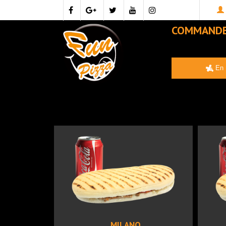
COMMAND
En 
MILANO