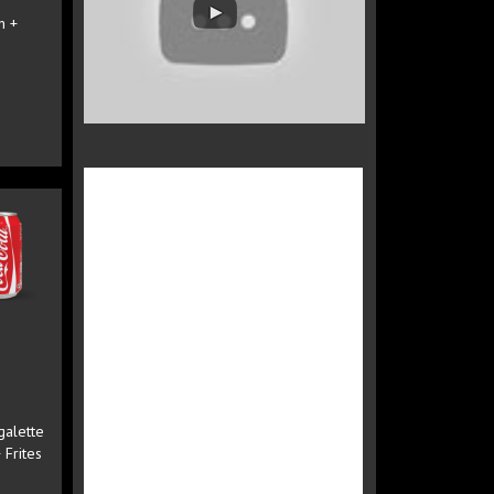
n +
galette
Frites