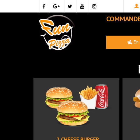
COMMAND
En 
2 CHEESE BURGER