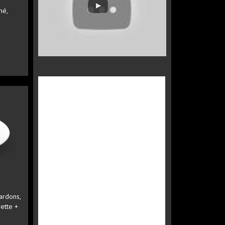
mé,
ardons,
ette +