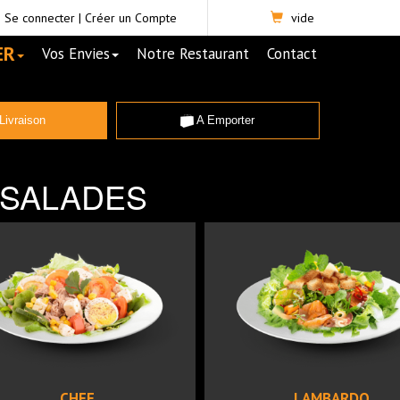
Se connecter
|
Créer un Compte
vide
ER
Vos Envies
Notre Restaurant
Contact
Livraison
A Emporter
SALADES
CHEF
LAMBARDO