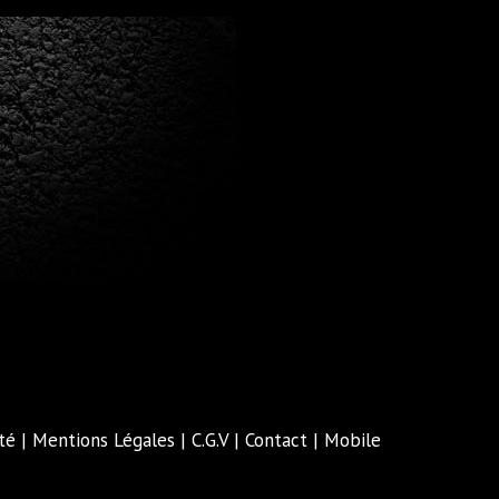
té
|
Mentions Légales
|
C.G.V
|
Contact
|
Mobile