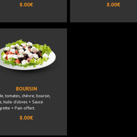
8.00€
8.00€
BOURSIN
e, tomates, chèvre, boursin,
s, huile d'olives + Sauce
grette + Pain offert.
8.00€