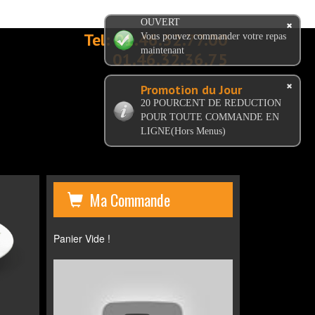
OUVERT
Tel:
01.46.32.77.00
Vous pouvez commander votre repas
maintenant
01.46.32.36.75
Promotion du Jour
20 POURCENT DE REDUCTION
POUR TOUTE COMMANDE EN
LIGNE(Hors Menus)
Ma Commande
Panier Vide !